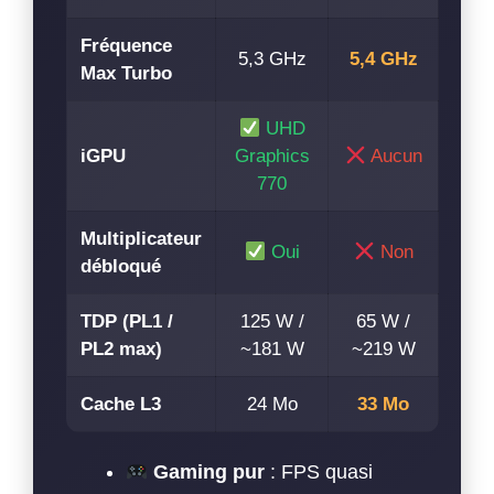
Fréquence
5,3 GHz
5,4 GHz
Max Turbo
UHD
iGPU
Graphics
Aucun
770
Multiplicateur
Oui
Non
débloqué
TDP (PL1 /
125 W /
65 W /
PL2 max)
~181 W
~219 W
Cache L3
24 Mo
33 Mo
Gaming pur
: FPS quasi