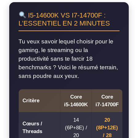
I5‑14600K VS I7‑14700F :
L’ESSENTIEL EN 2 MINUTES
Tu veux savoir lequel choisir pour le
gaming, le streaming ou la
productivité sans te farcir 18
benchmarks ? Voici le résumé terrain,
sans poudre aux yeux.
Core
Core
Critère
i5‑14600K
i7‑14700F
14
20
Cœurs /
(6P+8E) /
(8P+12E)
Threads
20
/ 28