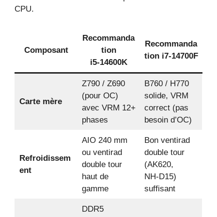
CPU.
Recommanda
Recommanda
Composant
tion
tion i7‑14700F
i5‑14600K
Z790 / Z690
B760 / H770
(pour OC)
solide, VRM
Carte mère
avec VRM 12+
correct (pas
phases
besoin d’OC)
AIO 240 mm
Bon ventirad
ou ventirad
double tour
Refroidissem
double tour
(AK620,
ent
haut de
NH‑D15)
gamme
suffisant
DDR5