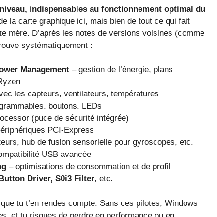
 niveau, indispensables au fonctionnement optimal du
 la carte graphique ici, mais bien de tout ce qui fait
te mère. D’après les notes de versions voisines (comme
etrouve systématiquement :
Power Management
– gestion de l’énergie, plans
 Ryzen
ec les capteurs, ventilateurs, températures
rogrammables, boutons, LEDs
ocessor (puce de sécurité intégrée)
périphériques PCI-Express
eurs, hub de fusion sensorielle pour gyroscopes, etc.
ompatibilité USB avancée
ng
– optimisations de consommation et de profil
Button Driver, S0i3 Filter
, etc.
ns que tu t’en rendes compte. Sans ces pilotes, Windows
es, et tu risques de perdre en performance ou en