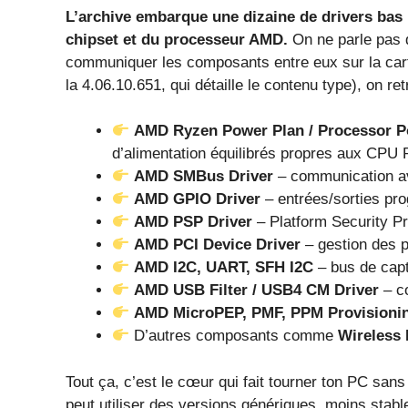
L’archive embarque une dizaine de drivers bas
chipset et du processeur AMD.
On ne parle pas de
communiquer les composants entre eux sur la car
la 4.06.10.651, qui détaille le contenu type), on r
AMD Ryzen Power Plan / Processor 
d’alimentation équilibrés propres aux CPU
AMD SMBus Driver
– communication av
AMD GPIO Driver
– entrées/sorties p
AMD PSP Driver
– Platform Security Pr
AMD PCI Device Driver
– gestion des 
AMD I2C, UART, SFH I2C
– bus de capt
AMD USB Filter / USB4 CM Driver
– c
AMD MicroPEP, PMF, PPM Provisioni
D’autres composants comme
Wireless 
Tout ça, c’est le cœur qui fait tourner ton PC sa
peut utiliser des versions génériques, moins stabl