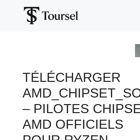
Aller
au
contenu
TÉLÉCHARGER
AMD_CHIPSET_SOF
– PILOTES CHIPS
AMD OFFICIELS
POUR RYZEN