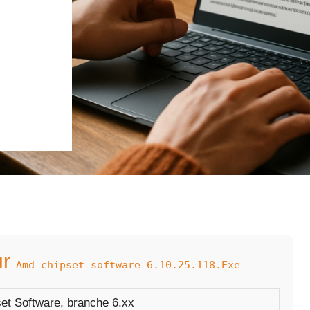
ur
Amd_chipset_software_6.10.25.118.exe
et Software, branche 6.xx