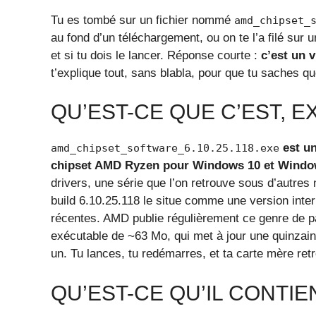
Tu es tombé sur un fichier nommé
amd_chipset_
au fond d’un téléchargement, ou on te l’a filé sur u
et si tu dois le lancer. Réponse courte :
c’est un 
t’explique tout, sans blabla, pour que tu saches quo
QU’EST-CE QUE C’EST, E
est un
amd_chipset_software_6.10.25.118.exe
chipset AMD Ryzen pour Windows 10 et Windo
drivers, une série que l’on retrouve sous d’autr
build 6.10.25.118 le situe comme une version inter
récentes. AMD publie régulièrement ce genre de pa
exécutable de ~63 Mo, qui met à jour une quinzaine
un. Tu lances, tu redémarres, et ta carte mère ret
QU’EST-CE QU’IL CONTI