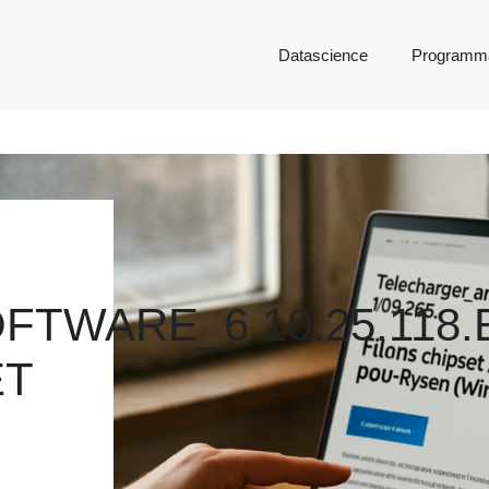
Datascience
Programma
TWARE_6.10.25.118.
ET