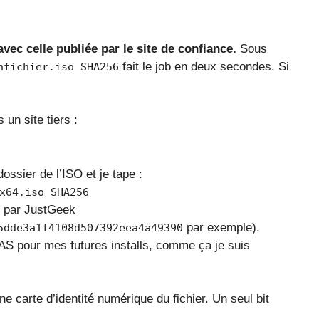
vec celle publiée par le site de confiance.
Sous
fait le job en deux secondes. Si
nfichier.iso SHA256
 un site tiers :
ssier de l’ISO et je tape :
x64.iso SHA256
e par JustGeek
par exemple).
5dde3a1f4108d507392eea4a49390
 NAS pour mes futures installs, comme ça je suis
arte d’identité numérique du fichier. Un seul bit