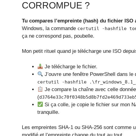
CORROMPUE ?
Tu compares l’empreinte (hash) du fichier ISO a
Windows, la commande
certutil -hashfile to
ça ne correspond pas, poubelle.
Mon petit rituel quand je télécharge une ISO depuis
Je télécharge le fichier.
J’ouvre une fenêtre PowerShell dans le do
certutil -hashfile .\fr_windows_8.1_
Je compare la chaîne avec celle donné
(
d3764e33c70f0348b5d8b7fd2e469d733eb
Si ça colle, je copie le fichier sur mon
tranquille.
Les empreintes SHA‑1 ou SHA‑256 sont comme une c
modifié et l’empreinte change du tout au tout.