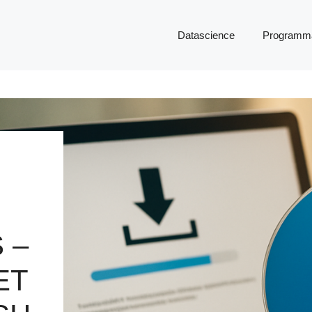
Datascience
Programma
 –
ET