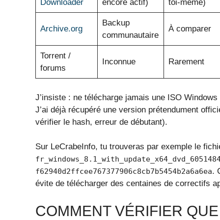
Downloader
encore actif)
toi‑même)
Backup
Archive.org
À comparer
communautaire
Torrent /
Inconnue
Rarement
forums
J’insiste : ne télécharge jamais une ISO Windows d
J’ai déjà récupéré une version prétendument officie
vérifier le hash, erreur de débutant).
Sur LeCrabeInfo, tu trouveras par exemple le fichi
fr_windows_8.1_with_update_x64_dvd_605148
. 
f62940d2ffcee767377906c8cb7b5454b2a6a6ea
évite de télécharger des centaines de correctifs ap
COMMENT VÉRIFIER QUE L