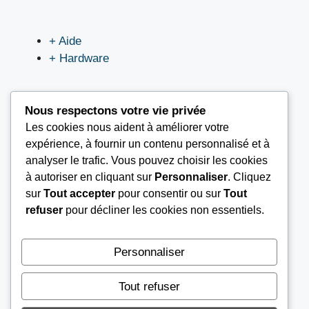
+ Aide
+ Hardware
Nous respectons votre vie privée
Les cookies nous aident à améliorer votre
LIEN UTILES
expérience, à fournir un contenu personnalisé et à
analyser le trafic. Vous pouvez choisir les cookies
à autoriser en cliquant sur
Personnaliser
. Cliquez
Nous contacter
sur
Tout accepter
pour consentir ou sur
Tout
Mentions légales
refuser
pour décliner les cookies non essentiels.
À propos
Conditions Générales d’Utilisation (CGU)
Personnaliser
Tout refuser
© 2026
TOURSEL