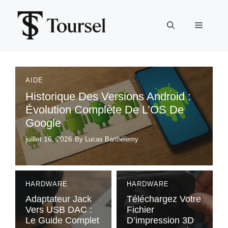
Aller
au
Menu
contenu
AIDE
Historique Des Versions Android :
Évolution Complète De L’OS De
Google
juillet 16, 2026
By Lucas Barthélemy
HARDWARE
HARDWARE
Adaptateur Jack
Téléchargez Votre
Vers USB DAC :
Fichier
Le Guide Complet
D’impression 3D