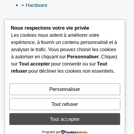
+ Hardware
Nous respectons votre vie privée
Les cookies nous aident à améliorer votre
LIEN UTILES
expérience, à fournir un contenu personnalisé et à
analyser le trafic. Vous pouvez choisir les cookies
à autoriser en cliquant sur
Personnaliser
. Cliquez
Nous contacter
sur
Tout accepter
pour consentir ou sur
Tout
Mentions légales
refuser
pour décliner les cookies non essentiels.
À propos
Conditions Générales d’Utilisation (CGU)
Personnaliser
Tout refuser
© 2026
TOURSEL
Tout accepter
Propulsé par