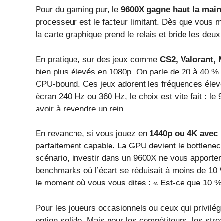
Pour du gaming pur, le
9600X gagne haut la main
processeur est le facteur limitant. Dès que vous m
la carte graphique prend le relais et bride les deu
En pratique, sur des jeux comme
CS2, Valorant,
bien plus élevés en 1080p. On parle de 20 à 40 % 
CPU-bound. Ces jeux adorent les fréquences élevé
écran 240 Hz ou 360 Hz, le choix est vite fait : l
avoir à revendre un rein.
En revanche, si vous jouez en
1440p ou 4K avec 
parfaitement capable. La GPU devient le bottlenec
scénario, investir dans un 9600X ne vous apportera
benchmarks où l’écart se réduisait à moins de 10
le moment où vous vous dites : « Est-ce que 10 %
Pour les joueurs occasionnels ou ceux qui privilég
option solide. Mais pour les compétiteurs, les s