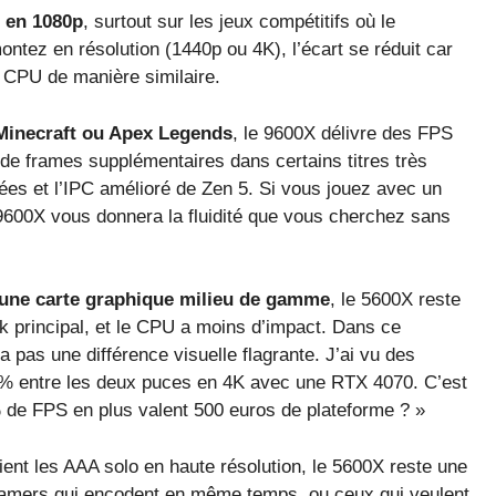
 en 1080p
, surtout sur les jeux compétitifs où le
ontez en résolution (1440p ou 4K), l’écart se réduit car
x CPU de manière similaire.
 Minecraft ou Apex Legends
, le 9600X délivre des FPS
de frames supplémentaires dans certains titres très
es et l’IPC amélioré de Zen 5. Si vous jouez avec un
e 9600X vous donnera la fluidité que vous cherchez sans
une carte graphique milieu de gamme
, le 5600X reste
k principal, et le CPU a moins d’impact. Dans ce
 pas une différence visuelle flagrante. J’ai vu des
 % entre les deux puces en 4K avec une RTX 4070. C’est
 de FPS en plus valent 500 euros de plateforme ? »
ient les AAA solo en haute résolution, le 5600X reste une
treamers qui encodent en même temps, ou ceux qui veulent