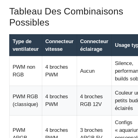
Tableau Des Combinaisons
Possibles
Type de
Connecteur
Connecteur
Usage ty
ventilateur
vitesse
éclairage
Silence,
PWM non
4 broches
Aucun
performan
RGB
PWM
builds so
Couleur u
PWM RGB
4 broches
4 broches
petits bud
(classique)
PWM
RGB 12V
éclairés
Configs
PWM
4 broches
3 broches
« aquariu
ARGB
PWM
ARGB 5V
personnal