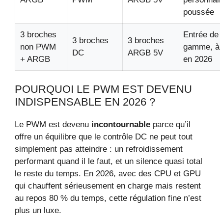
poussée
3 broches
Entrée de
3 broches
3 broches
non PWM
gamme, à 
DC
ARGB 5V
+ ARGB
en 2026
POURQUOI LE PWM EST DEVENU
INDISPENSABLE EN 2026 ?
Le PWM est devenu
incontournable
parce qu’il
offre un équilibre que le contrôle DC ne peut tout
simplement pas atteindre : un refroidissement
performant quand il le faut, et un silence quasi total
le reste du temps. En 2026, avec des CPU et GPU
qui chauffent sérieusement en charge mais restent
au repos 80 % du temps, cette régulation fine n’est
plus un luxe.