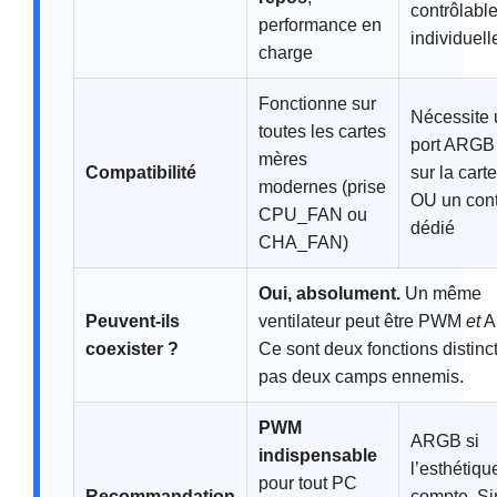
contrôlabl
performance en
individuel
charge
Fonctionne sur
Nécessite 
toutes les cartes
port ARGB
mères
Compatibilité
sur la cart
modernes (prise
OU un cont
CPU_FAN ou
dédié
CHA_FAN)
Oui, absolument.
Un même
Peuvent-ils
ventilateur peut être PWM
et
A
coexister ?
Ce sont deux fonctions distinc
pas deux camps ennemis.
PWM
ARGB si
indispensable
l’esthétiqu
pour tout PC
Recommandation
compte. Si