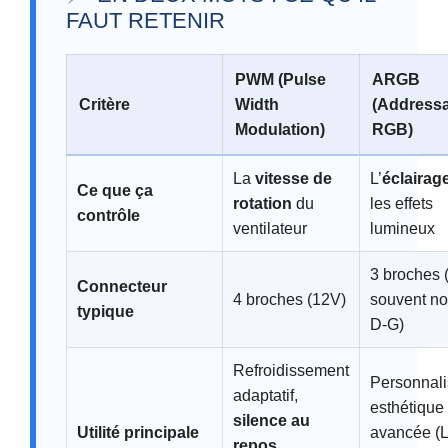
FAUT RETENIR
PWM (Pulse
ARGB
Critère
Width
(Address
Modulation)
RGB)
La
vitesse de
L’
éclairag
Ce que ça
rotation
du
les effets
contrôle
ventilateur
lumineux
3 broches 
Connecteur
4 broches (12V)
souvent no
typique
D-G)
Refroidissement
Personnali
adaptatif,
esthétique
silence au
Utilité principale
avancée (
repos
,