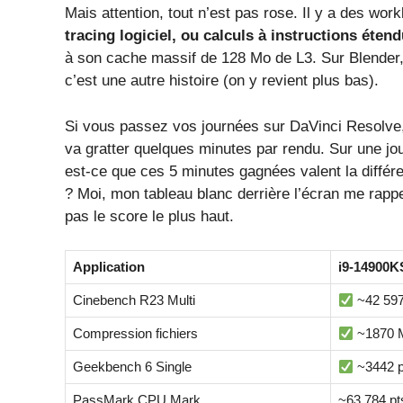
Mais attention, tout n’est pas rose. Il y a des w
tracing logiciel, ou calculs à instructions éten
à son cache massif de 128 Mo de L3. Sur Blender, 
c’est une autre histoire (on y revient plus bas).
Si vous passez vos journées sur DaVinci Resolve, 
va gratter quelques minutes par rendu. Sur une jou
est-ce que ces 5 minutes gagnées valent la différe
? Moi, mon tableau blanc derrière l’écran me rappe
pas le score le plus haut.
Application
i9-14900K
Cinebench R23 Multi
~42 597
Compression fichiers
~1870 
Geekbench 6 Single
~3442 p
PassMark CPU Mark
~63 784 pt