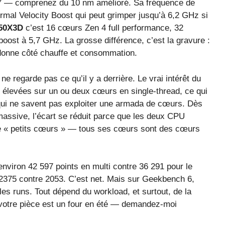
l 7 — comprenez du 10 nm amélioré. Sa fréquence de
mal Velocity Boost qui peut grimper jusqu’à 6,2 GHz si
950X3D
c’est 16 cœurs Zen 4 full performance, 32
oost à 5,7 GHz. La grosse différence, c’est la gravure :
onne côté chauffe et consommation.
ne regarde pas ce qu’il y a derrière. Le vrai intérêt du
 élevées sur un ou deux cœurs en single-thread, ce qui
qui ne savent pas exploiter une armada de cœurs. Dès
assive, l’écart se réduit parce que les deux CPU
de « petits cœurs » — tous ses cœurs sont des cœurs
nviron 42 597 points en multi contre 36 291 pour le
 2375 contre 2053. C’est net. Mais sur Geekbench 6,
les runs. Tout dépend du workload, et surtout, de la
si votre pièce est un four en été — demandez-moi