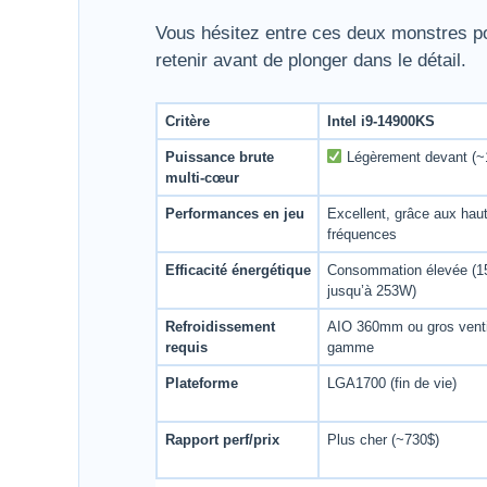
Vous hésitez entre ces deux monstres pou
retenir avant de plonger dans le détail.
Critère
Intel i9-14900KS
Puissance brute
Légèrement devant (~
multi-cœur
Performances en jeu
Excellent, grâce aux hau
fréquences
Efficacité énergétique
Consommation élevée (
jusqu’à 253W)
Refroidissement
AIO 360mm ou gros venti
requis
gamme
Plateforme
LGA1700 (fin de vie)
Rapport perf/prix
Plus cher (~730$)