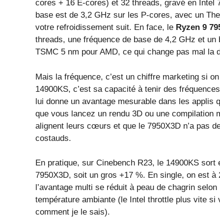
cores + 16 E-cores) et 32 threads, gravé en Inte
base est de 3,2 GHz sur les P-cores, avec un Ther
votre refroidissement suit. En face, le
Ryzen 9 7
threads, une fréquence de base de 4,2 GHz et un b
TSMC 5 nm pour AMD, ce qui change pas mal la d
Mais la fréquence, c’est un chiffre marketing si on 
14900KS, c’est sa capacité à tenir des fréquences
lui donne un avantage mesurable dans les applis 
que vous lancez un rendu 3D ou une compilation m
alignent leurs cœurs et que le 7950X3D n’a pas 
costauds.
En pratique, sur Cinebench R23, le 14900KS sort e
7950X3D, soit un gros +17 %. En single, on est à
l’avantage multi se réduit à peau de chagrin selon 
température ambiante (le Intel throttle plus vite 
comment je le sais).