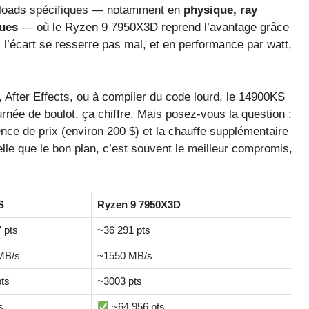
orkloads spécifiques — notamment en
physique, ray
dues
— où le Ryzen 9 7950X3D reprend l’avantage grâce
l’écart se resserre pas mal, et en performance par watt,
After Effects, ou à compiler du code lourd, le 14900KS
rnée de boulot, ça chiffre. Mais posez-vous la question :
nce de prix (environ 200 $) et la chauffe supplémentaire
lle que le bon plan, c’est souvent le meilleur compromis,
S
Ryzen 9 7950X3D
 pts
~36 291 pts
MB/s
~1550 MB/s
ts
~3003 pts
s
~64 956 pts