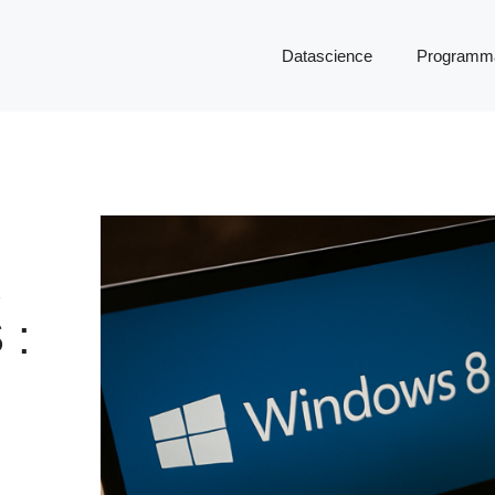
Datascience
Programma
R
 :