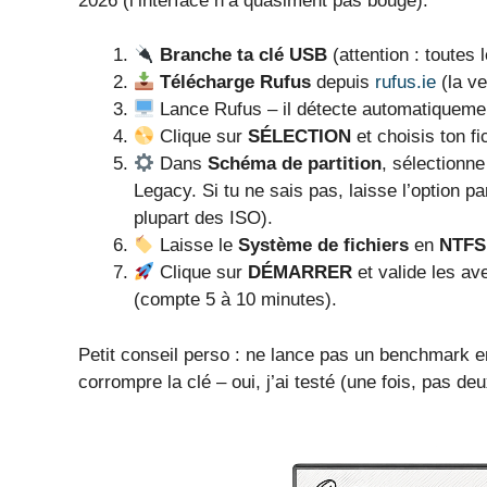
2026 (l’interface n’a quasiment pas bougé).
Branche ta clé USB
(attention : toutes
Télécharge Rufus
depuis
rufus.ie
(la ve
Lance Rufus – il détecte automatiquemen
Clique sur
SÉLECTION
et choisis ton f
Dans
Schéma de partition
, sélectionn
Legacy. Si tu ne sais pas, laisse l’option p
plupart des ISO).
Laisse le
Système de fichiers
en
NTFS
Clique sur
DÉMARRER
et valide les av
(compte 5 à 10 minutes).
Petit conseil perso : ne lance pas un benchmark en 
corrompre la clé – oui, j’ai testé (une fois, pas deu