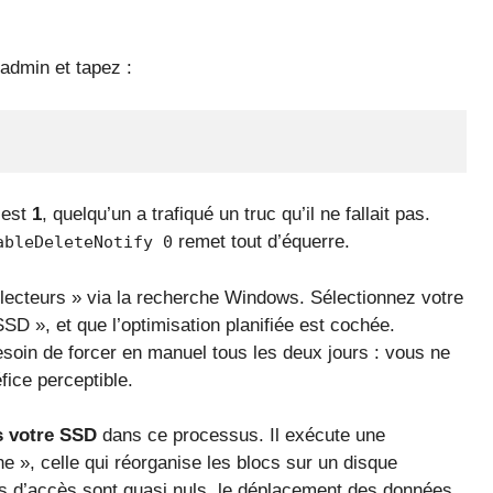
.
 admin et tapez :
c’est
1
, quelqu’un a trafiqué un truc qu’il ne fallait pas.
remet tout d’équerre.
ableDeleteNotify 0
 lecteurs » via la recherche Windows. Sélectionnez votre
SD », et que l’optimisation planifiée est cochée.
besoin de forcer en manuel tous les deux jours : vous ne
fice perceptible.
 votre SSD
dans ce processus. Il exécute une
 », celle qui réorganise les blocs sur un disque
s d’accès sont quasi nuls, le déplacement des données