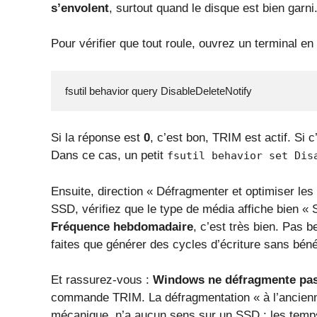
s’envolent
, surtout quand le disque est bien garni
Pour vérifier que tout roule, ouvrez un terminal en
fsutil behavior query DisableDeleteNotify
Si la réponse est
0
, c’est bon, TRIM est actif. Si 
Dans ce cas, un petit
fsutil behavior set Dis
Ensuite, direction « Défragmenter et optimiser les
SSD, vérifiez que le type de média affiche bien « S
Fréquence hebdomadaire
, c’est très bien. Pas 
faites que générer des cycles d’écriture sans béné
Et rassurez-vous :
Windows ne défragmente pas
commande TRIM. La défragmentation « à l’ancienne
mécanique, n’a aucun sens sur un SSD : les temp