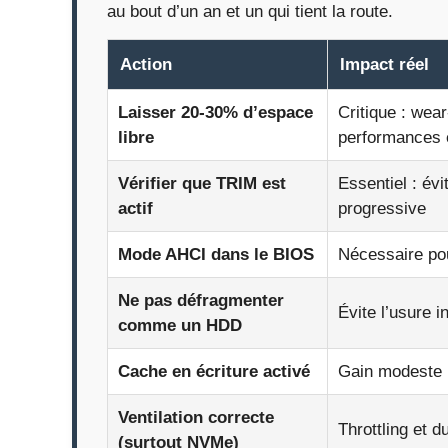
au bout d’un an et un qui tient la route.
Action
Impact réel
Laisser 20-30% d’espace
Critique : wea
libre
performances e
Vérifier que TRIM est
Essentiel : évi
actif
progressive
Mode AHCI dans le BIOS
Nécessaire p
Ne pas défragmenter
Évite l’usure in
comme un HDD
Cache en écriture activé
Gain modeste 
Ventilation correcte
Throttling et d
(surtout NVMe)