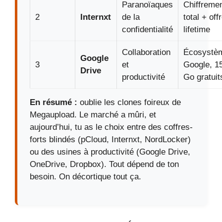
Paranoïaques
Chiffreme
2
Internxt
de la
total + off
confidentialité
lifetime
Collaboration
Écosystè
Google
3
et
Google, 1
Drive
productivité
Go gratuit
En résumé :
oublie les clones foireux de
Megaupload. Le marché a mûri, et
aujourd’hui, tu as le choix entre des coffres-
forts blindés (pCloud, Internxt, NordLocker)
ou des usines à productivité (Google Drive,
OneDrive, Dropbox). Tout dépend de ton
besoin. On décortique tout ça.