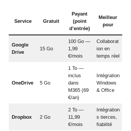
Payant
Meilleur
Service
Gratuit
(point
pour
d’entrée)
100 Go —
Collaborat
Google
15 Go
1,99
ion en
Drive
€/mois
temps réel
1 To —
inclus
Intégration
OneDrive
5 Go
dans
Windows
M365 (69
& Office
€/an)
2 To —
Intégration
Dropbox
2 Go
11,99
s tierces,
€/mois
fiabilité