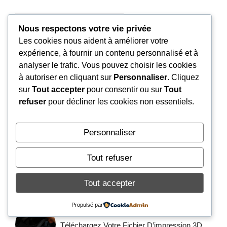
Nous respectons votre vie privée
Les cookies nous aident à améliorer votre
expérience, à fournir un contenu personnalisé et à
analyser le trafic. Vous pouvez choisir les cookies
ARTICLE RÉCENT
à autoriser en cliquant sur
Personnaliser
. Cliquez
Plus
sur
Tout accepter
pour consentir ou sur
Tout
refuser
pour décliner les cookies non essentiels.
AIDE
Historique Des Versions Android : Évolution
Complète De L’OS De Google
Personnaliser
HARDWARE
Tout refuser
Adaptateur Jack Vers USB DAC : Le Guide
Complet Pour Une Expérience Audio
Tout accepter
Supérieure
Propulsé par
HARDWARE
Téléchargez Votre Fichier D’impression 3D