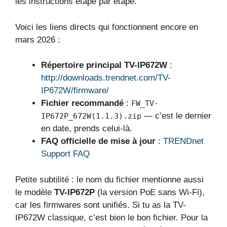
les instructions étape par étape.
Voici les liens directs qui fonctionnent encore en
mars 2026 :
Répertoire principal TV-IP672W
:
http://downloads.trendnet.com/TV-
IP672W/firmware/
Fichier recommandé
:
FW_TV-
— c’est le dernier
IP672P_672W(1.1.3).zip
en date, prends celui-là.
FAQ officielle de mise à jour
:
TRENDnet
Support FAQ
Petite subtilité : le nom du fichier mentionne aussi
le modèle
TV-IP672P
(la version PoE sans Wi-Fi),
car les firmwares sont unifiés. Si tu as la TV-
IP672W classique, c’est bien le bon fichier. Pour la