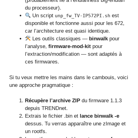
(probablement lié à l’endianness big-endian
du processeur).
Un script
est
unp_fw_TV-IP572PI.sh
disponible et fonctionne aussi pour les 672,
car l’architecture est quasi identique.
Les outils classiques —
binwalk
pour
l’analyse,
firmware-mod-kit
pour
l’extraction/modification — sont adaptés à
ces firmwares.
Si tu veux mettre les mains dans le cambouis, voici
une approche pragmatique :
Récupère l’archive ZIP
du firmware 1.1.3
depuis TRENDnet.
Extrais le fichier .bin et
lance binwalk -e
dessus. Tu verras apparaître une zImage et
un rootfs.