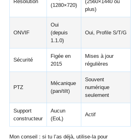
Résolution
(2560×1440 ou
(1280×720)
plus)
Oui
ONVIF
(depuis
Oui, Profile S/T/G
1.1.0)
Figée en
Mises à jour
Sécurité
2015
régulières
Souvent
Mécanique
PTZ
numérique
(pan/tilt)
seulement
Support
Aucun
Actif
constructeur
(EoL)
Mon conseil : si tu l’as déjà, utilise-la pour