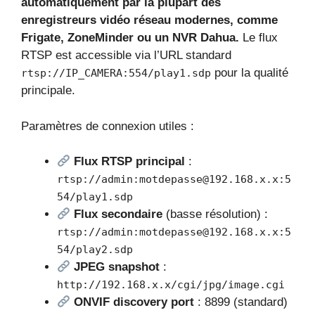
automatiquement par la plupart des
enregistreurs vidéo réseau modernes, comme
Frigate, ZoneMinder ou un NVR Dahua.
Le flux
RTSP est accessible via l’URL standard
pour la qualité
rtsp://IP_CAMERA:554/play1.sdp
principale.
Paramètres de connexion utiles :
Flux RTSP principal
:
rtsp://admin:motdepasse@192.168.x.x:5
54/play1.sdp
Flux secondaire
(basse résolution) :
rtsp://admin:motdepasse@192.168.x.x:5
54/play2.sdp
JPEG snapshot
:
http://192.168.x.x/cgi/jpg/image.cgi
ONVIF discovery port
: 8899 (standard)