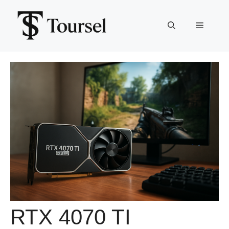
Aller
au
Menu
contenu
RTX 4070 TI