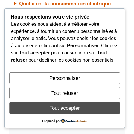
Quelle est la consommation électrique
réelle de la RTX 4070 Ti Super ?
Nous respectons votre vie privée
Les cookies nous aident à améliorer votre
expérience, à fournir un contenu personnalisé et à
La RTX 4070 Ti Super est-elle compatible
analyser le trafic. Vous pouvez choisir les cookies
PCIe 4.0 et PCIe 5.0 ?
à autoriser en cliquant sur
Personnaliser
. Cliquez
sur
Tout accepter
pour consentir ou sur
Tout
Il n’y a pas d’entrée similaire.
refuser
pour décliner les cookies non essentiels.
Catégories
Hardware
Personnaliser
MSI MPG A850GL or A850G : Quelle
Tout refuser
alimentation 850W choisir pour votre PC gamer ?
Tout accepter
Laisser Un Commentaire
Propulsé par
Commentaire