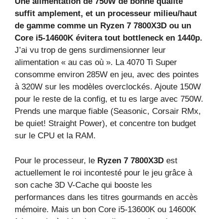
Une alimentation de 750W de bonne qualité
suffit amplement, et un processeur milieu/haut
de gamme comme un Ryzen 7 7800X3D ou un
Core i5-14600K évitera tout bottleneck en 1440p.
J’ai vu trop de gens surdimensionner leur
alimentation « au cas où ». La 4070 Ti Super
consomme environ 285W en jeu, avec des pointes
à 320W sur les modèles overclockés. Ajoute 150W
pour le reste de la config, et tu es large avec 750W.
Prends une marque fiable (Seasonic, Corsair RMx,
be quiet! Straight Power), et concentre ton budget
sur le CPU et la RAM.
Pour le processeur, le
Ryzen 7 7800X3D
est
actuellement le roi incontesté pour le jeu grâce à
son cache 3D V-Cache qui booste les
performances dans les titres gourmands en accès
mémoire. Mais un bon Core i5-13600K ou 14600K