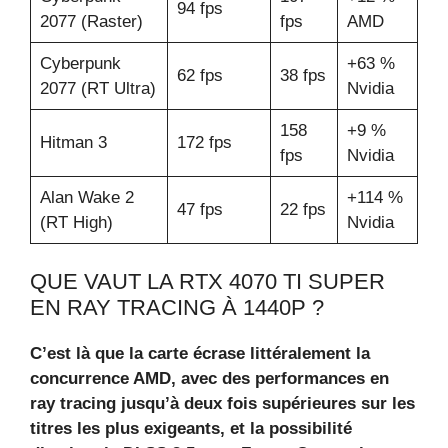
94 fps
2077 (Raster)
fps
AMD
Cyberpunk
+63 %
62 fps
38 fps
2077 (RT Ultra)
Nvidia
158
+9 %
Hitman 3
172 fps
fps
Nvidia
Alan Wake 2
+114 %
47 fps
22 fps
(RT High)
Nvidia
QUE VAUT LA RTX 4070 TI SUPER
EN RAY TRACING À 1440P ?
C’est là que la carte écrase littéralement la
concurrence AMD, avec des performances en
ray tracing jusqu’à deux fois supérieures sur les
titres les plus exigeants, et la possibilité