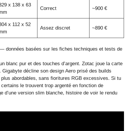
329 x 138 x 63
Correct
~900 €
mm
304 x 112 x 52
Assez discret
~890 €
mm
— données basées sur les fiches techniques et tests de
un blanc pur et des touches d’argent. Zotac joue la carte
 Gigabyte décline son design Aero prisé des builds
s plus abordables, sans fioritures RGB excessives. Si tu
certains le trouvent trop argenté en fonction de
e d’une version slim blanche, histoire de voir le rendu