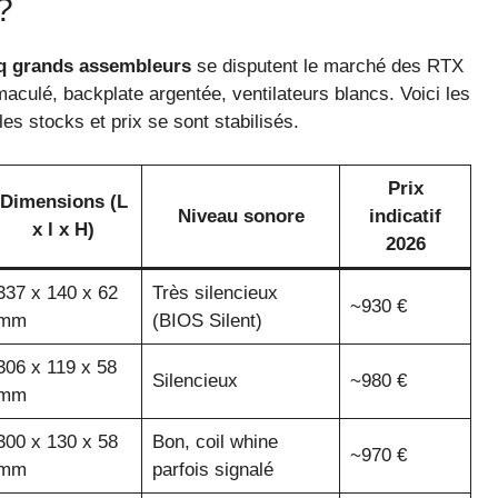
?
q grands assembleurs
se disputent le marché des RTX
culé, backplate argentée, ventilateurs blancs. Voici les
es stocks et prix se sont stabilisés.
Prix
Dimensions (L
Niveau sonore
indicatif
x l x H)
2026
337 x 140 x 62
Très silencieux
~930 €
mm
(BIOS Silent)
306 x 119 x 58
Silencieux
~980 €
mm
300 x 130 x 58
Bon, coil whine
~970 €
mm
parfois signalé