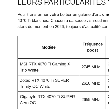
LEURS PARTICULARITÉS 
Pour transformer votre boîtier en galerie d’art,
cin
4070 Ti blanches. Chacun a sa sauce : shroud imma
stars du moment en 2026, toujours d’actualité car l
Fréquence
Modèle
boost
MSI RTX 4070 Ti Gaming X
2745 MHz
Trio White
Zotac RTX 4070 Ti SUPER
2610 MHz
Trinity OC White
Gigabyte RTX 4070 Ti SUPER
2655 MHz
Aero OC