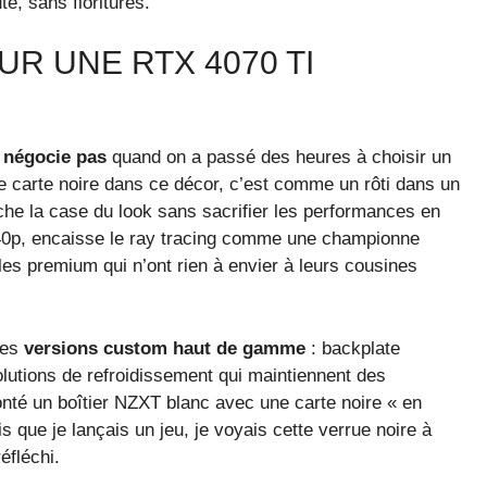
te, sans fioritures.
R UNE RTX 4070 TI
e négocie pas
quand on a passé des heures à choisir un
ne carte noire dans ce décor, c’est comme un rôti dans un
he la case du look sans sacrifier les performances en
1440p, encaisse le ray tracing comme une championne
es premium qui n’ont rien à envier à leurs cousines
des
versions custom haut de gamme
: backplate
olutions de refroidissement qui maintiennent des
onté un boîtier NZXT blanc avec une carte noire « en
s que je lançais un jeu, je voyais cette verrue noire à
réfléchi.