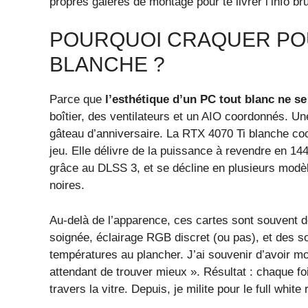
propres galères de montage pour te livrer l’info bru
POURQUOI CRAQUER POU
BLANCHE ?
Parce que
l’esthétique d’un PC tout blanc ne s
boîtier, des ventilateurs et un AIO coordonnés. U
gâteau d’anniversaire. La RTX 4070 Ti blanche coc
jeu. Elle délivre de la puissance à revendre en 
grâce au DLSS 3, et se décline en plusieurs modèl
noires.
Au-delà de l’apparence, ces cartes sont souvent 
soignée, éclairage RGB discret (ou pas), et des s
températures au plancher. J’ai souvenir d’avoir m
attendant de trouver mieux ». Résultat : chaque foi
travers la vitre. Depuis, je milite pour le full white 