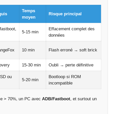
Temps
quis
Risque principal
moyen
fastboot,
Effacement complet des
5-15 min
données
angeFox
10 min
Flash erroné → soft brick
overy
15-30 min
Oubli → perte définitive
 SD ou
Bootloop si ROM
5-20 min
incompatible
rie > 70%, un PC avec
ADB/Fastboot
, et surtout un