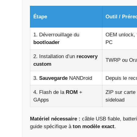
Étape
Outil / Prére
1. Déverrouillage du
OEM unlock, 
bootloader
PC
2. Installation d’un
recovery
TWRP ou Or
custom
3.
Sauvegarde
NANDroid
Depuis le rec
4. Flash de la
ROM
+
ZIP sur carte
GApps
sideload
Matériel nécessaire :
câble USB fiable, batte
guide spécifique à
ton modèle exact
.