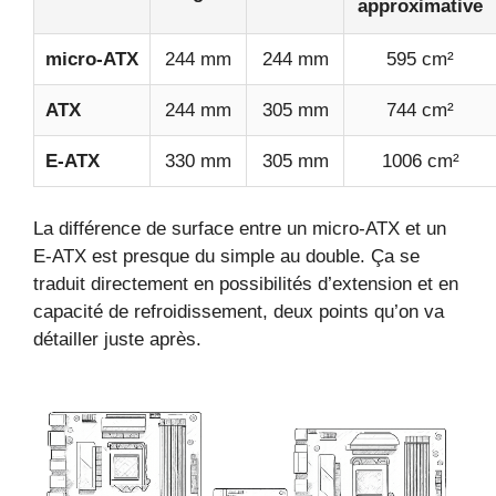
approximative
micro‑ATX
244 mm
244 mm
595 cm²
ATX
244 mm
305 mm
744 cm²
E‑ATX
330 mm
305 mm
1006 cm²
La différence de surface entre un micro‑ATX et un
E‑ATX est presque du simple au double. Ça se
traduit directement en possibilités d’extension et en
capacité de refroidissement, deux points qu’on va
détailler juste après.