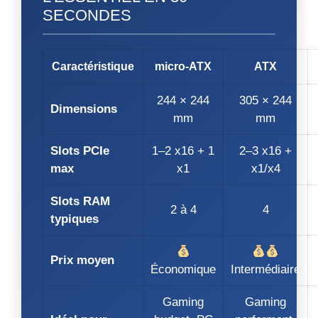
SECONDES
Caractéristique
micro‑ATX
ATX
244 × 244
305 × 244
Dimensions
mm
mm
Slots PCIe
1–2 x16 + 1
2–3 x16 +
max
x1
x1/x4
Slots RAM
2 à 4
4
typiques
Prix moyen
Économique
Intermédiaire
Gaming
Gaming