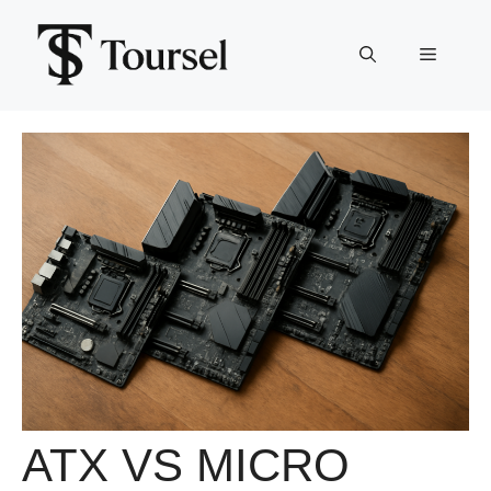
Aller
au
Menu
contenu
ATX VS MICRO