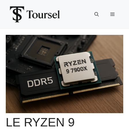
Aller
au
Menu
contenu
LE RYZEN 9