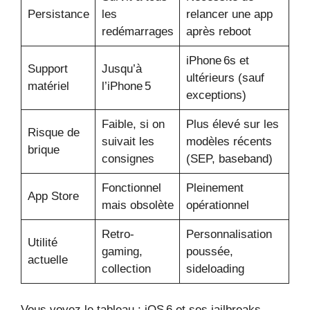
Persistance
les
relancer une app
redémarrages
après reboot
iPhone 6s et
Support
Jusqu’à
ultérieurs (sauf
matériel
l’iPhone 5
exceptions)
Faible, si on
Plus élevé sur les
Risque de
suivait les
modèles récents
brique
consignes
(SEP, baseband)
Fonctionnel
Pleinement
App Store
mais obsolète
opérationnel
Retro-
Personnalisation
Utilité
gaming,
poussée,
actuelle
collection
sideloading
Vous voyez le tableau : iOS 6 et ses jailbreaks