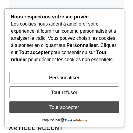
Nous respectons votre vie privée
Nom
Les cookies nous aident à améliorer votre
expérience, à fournir un contenu personnalisé et à
E-
analyser le trafic. Vous pouvez choisir les cookies
mail
à autoriser en cliquant sur
Personnaliser
. Cliquez
Site
sur
Tout accepter
pour consentir ou sur
Tout
refuser
pour décliner les cookies non essentiels.
web
Enregistrer mon nom, mon e-mail et mon site
dans le navigateur pour mon prochain
Personnaliser
commentaire.
Tout refuser
Tout accepter
Propulsé par
ARTICLE RÉCENT