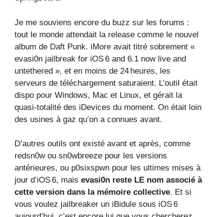
Je me souviens encore du buzz sur les forums :
tout le monde attendait la release comme le nouvel
album de Daft Punk. iMore avait titré sobrement «
evasi0n jailbreak for iOS 6 and 6.1 now live and
untethered », et en moins de 24 heures, les
serveurs de téléchargement saturaient. L’outil était
dispo pour Windows, Mac et Linux, et gérait la
quasi-totalité des iDevices du moment. On était loin
des usines à gaz qu’on a connues avant.
D’autres outils ont existé avant et après, comme
redsn0w ou sn0wbreeze pour les versions
antérieures, ou p0sixspwn pour les ultimes mises à
jour d’iOS 6, mais
evasi0n reste LE nom associé à
cette version dans la mémoire collective
. Et si
vous voulez jailbreaker un iBidule sous iOS 6
aujourd’hui, c’est encore lui que vous chercherez