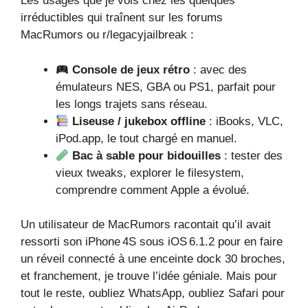
Les usages que je vois chez les quelques
irréductibles qui traînent sur les forums
MacRumors ou r/legacyjailbreak :
Console de jeux rétro
: avec des
émulateurs NES, GBA ou PS1, parfait pour
les longs trajets sans réseau.
Liseuse / jukebox offline
: iBooks, VLC,
iPod.app, le tout chargé en manuel.
Bac à sable pour bidouilles
: tester des
vieux tweaks, explorer le filesystem,
comprendre comment Apple a évolué.
Un utilisateur de MacRumors racontait qu’il avait
ressorti son iPhone 4S sous iOS 6.1.2 pour en faire
un réveil connecté à une enceinte dock 30 broches,
et franchement, je trouve l’idée géniale. Mais pour
tout le reste, oubliez WhatsApp, oubliez Safari pour