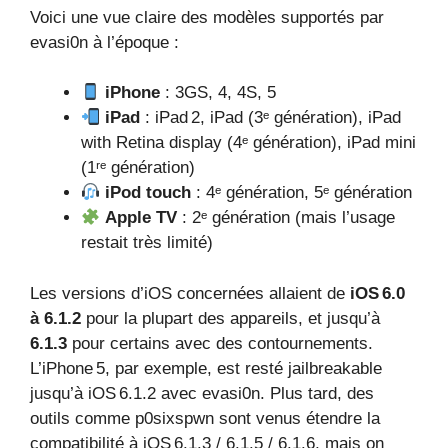
Voici une vue claire des modèles supportés par
evasi0n à l’époque :
iPhone
: 3GS, 4, 4S, 5
iPad
: iPad 2, iPad (3ᵉ génération), iPad
with Retina display (4ᵉ génération), iPad mini
(1ʳᵉ génération)
iPod touch
: 4ᵉ génération, 5ᵉ génération
Apple TV
: 2ᵉ génération (mais l’usage
restait très limité)
Les versions d’iOS concernées allaient de
iOS 6.0
à 6.1.2
pour la plupart des appareils, et jusqu’à
6.1.3
pour certains avec des contournements.
L’iPhone 5, par exemple, est resté jailbreakable
jusqu’à iOS 6.1.2 avec evasi0n. Plus tard, des
outils comme p0sixspwn sont venus étendre la
compatibilité à iOS 6.1.3 / 6.1.5 / 6.1.6, mais on