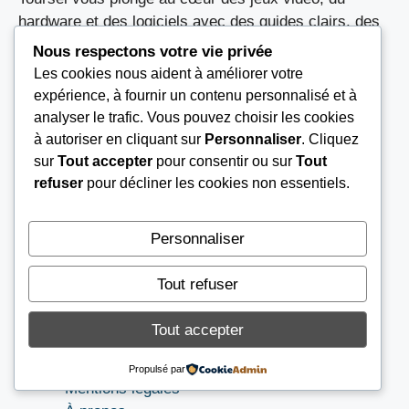
hardware et des logiciels avec des guides clairs, des
tests et des astuces pour tous les passionnés.
Nous respectons votre vie privée
Les cookies nous aident à améliorer votre
expérience, à fournir un contenu personnalisé et à
analyser le trafic. Vous pouvez choisir les cookies
CATÉGORIE
à autoriser en cliquant sur
Personnaliser
. Cliquez
sur
Tout accepter
pour consentir ou sur
Tout
+ Aide
refuser
pour décliner les cookies non essentiels.
+ Hardware
Personnaliser
Tout refuser
LIEN UTILES
Tout accepter
Nous contacter
Propulsé par
Mentions légales