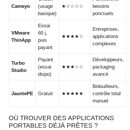
Cameyo
(usage
★☆☆☆☆
besoins
basique)
ponctuels
Essai
Entreprises,
VMware
60 j,
★★★★☆
applications
ThinApp
puis
complexes
payant
Payant
Développeurs,
Turbo
(essai
★★★☆☆
packaging
Studio
dispo)
avancé
Bidouilleurs,
JauntePE
Gratuit
★★★★★
contrôle total
manuel
OÙ TROUVER DES APPLICATIONS
PORTABLES DÉJÀ PRÊTES ?