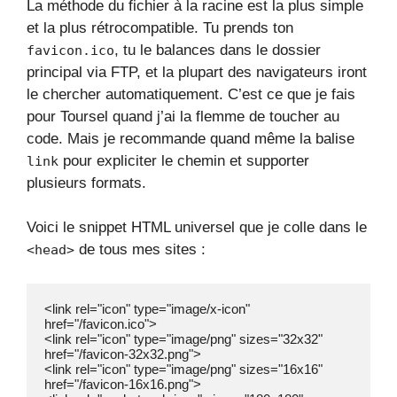
La méthode du fichier à la racine est la plus simple
et la plus rétrocompatible. Tu prends ton
, tu le balances dans le dossier
favicon.ico
principal via FTP, et la plupart des navigateurs iront
le chercher automatiquement. C’est ce que je fais
pour Toursel quand j’ai la flemme de toucher au
code. Mais je recommande quand même la balise
pour expliciter le chemin et supporter
link
plusieurs formats.
Voici le snippet HTML universel que je colle dans le
de tous mes sites :
<head>
<link rel="icon" type="image/x-icon" 
href="/favicon.ico">

<link rel="icon" type="image/png" sizes="32x32" 
href="/favicon-32x32.png">

<link rel="icon" type="image/png" sizes="16x16" 
href="/favicon-16x16.png">
