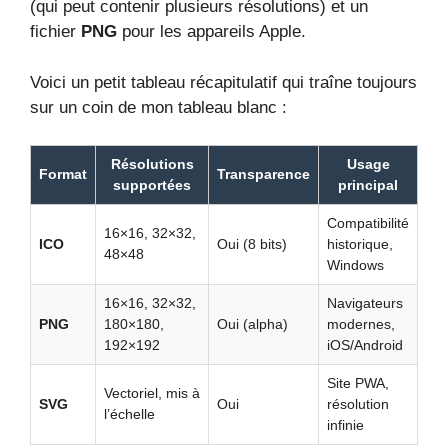
(qui peut contenir plusieurs résolutions) et un
fichier
PNG
pour les appareils Apple.
Voici un petit tableau récapitulatif qui traîne toujours
sur un coin de mon tableau blanc :
Résolutions
Usage
Format
Transparence
supportées
principal
Compatibilité
16×16, 32×32,
ICO
Oui (8 bits)
historique,
48×48
Windows
16×16, 32×32,
Navigateurs
PNG
180×180,
Oui (alpha)
modernes,
192×192
iOS/Android
Site PWA,
Vectoriel, mis à
SVG
Oui
résolution
l’échelle
infinie