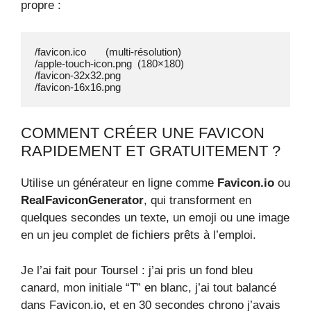
propre :
/favicon.ico       (multi-résolution)

/apple-touch-icon.png  (180×180)

/favicon-32x32.png

/favicon-16x16.png
COMMENT CRÉER UNE FAVICON
RAPIDEMENT ET GRATUITEMENT ?
Utilise un générateur en ligne comme
Favicon.io
ou
RealFaviconGenerator
, qui transforment en
quelques secondes un texte, un emoji ou une image
en un jeu complet de fichiers prêts à l’emploi.
Je l’ai fait pour Toursel : j’ai pris un fond bleu
canard, mon initiale “T” en blanc, j’ai tout balancé
dans Favicon.io, et en 30 secondes chrono j’avais