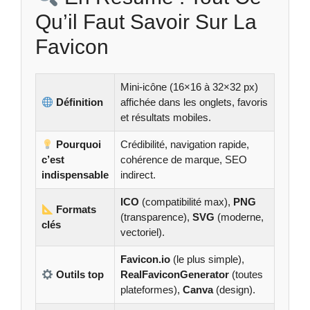
Qu’il Faut Savoir Sur La
Favicon
Mini-icône (16×16 à 32×32 px)
Définition
affichée dans les onglets, favoris
et résultats mobiles.
Pourquoi
Crédibilité, navigation rapide,
c’est
cohérence de marque, SEO
indispensable
indirect.
ICO
(compatibilité max),
PNG
Formats
(transparence),
SVG
(moderne,
clés
vectoriel).
Favicon.io
(le plus simple),
Outils top
RealFaviconGenerator
(toutes
plateformes),
Canva
(design).