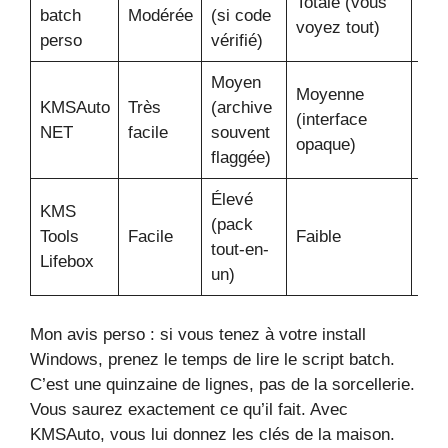
Totale (vous
Fig
batch
Modérée
(si code
voyez tout)
ada
perso
vérifié)
Moyen
Moyenne
KMSAuto
Très
(archive
(interface
Com
NET
facile
souvent
opaque)
flaggée)
Élevé
KMS
(pack
Tools
Facile
Faible
Rar
tout-en-
Lifebox
un)
Mon avis perso : si vous tenez à votre install
Windows, prenez le temps de lire le script batch.
C’est une quinzaine de lignes, pas de la sorcellerie.
Vous saurez exactement ce qu’il fait. Avec
KMSAuto, vous lui donnez les clés de la maison.