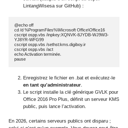
LintangWisesa sur GitHub) :
@echo off

cd /d %ProgramFiles%\Microsoft Office\Office16

cscript ospp.vbs /inpkey:XQNVK-8JYDB-WJ9W3-
YJ8YR-WFG99

cscript ospp.vbs /sethst:kms.digiboy.ir

cscript ospp.vbs /act

echo Activation terminée.

pause
Enregistrez le fichier en .bat et exécutez-le
en tant qu’administrateur
.
Le script installe la clé générique GVLK pour
Office 2016 Pro Plus, définit un serveur KMS
public, puis lance l’activation.
En 2026, certains serveurs publics ont disparu ;