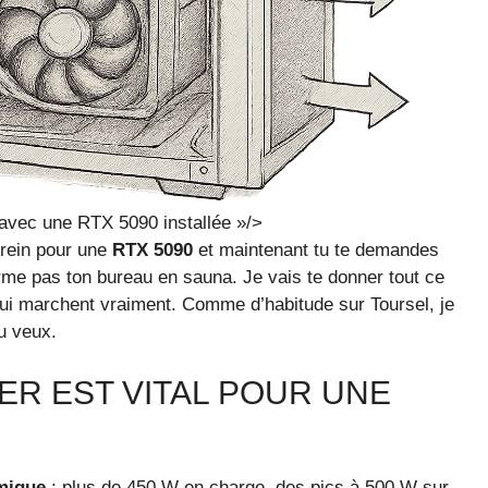
 avec une RTX 5090 installée »/>
 rein pour une
RTX 5090
et maintenant tu te demandes
forme pas ton bureau en sauna. Je vais te donner tout ce
s qui marchent vraiment. Comme d’habitude sur Toursel, je
tu veux.
ER EST VITAL POUR UNE
rmique
: plus de 450 W en charge, des pics à 500 W sur