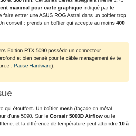
330 et 360 mm
. Certaines cartes atteignent même 3,75
nt maximal pour carte graphique
indiqué par le
 de faire entrer une ASUS ROG Astral dans un boîtier trop
 Un conseil : prends un boîtier qui accepte au moins
400
rs Edition RTX 5090 possède un connecteur
z profond et bien pensé pour le câble management évite
ource :
Pause Hardware
).
sue
e qui étouffent. Un boîtier
mesh
(façade en métal
leur d’une 5090. Sur le
Corsair 5000D Airflow
ou le
flerie, et la différence de température peut atteindre
10 à