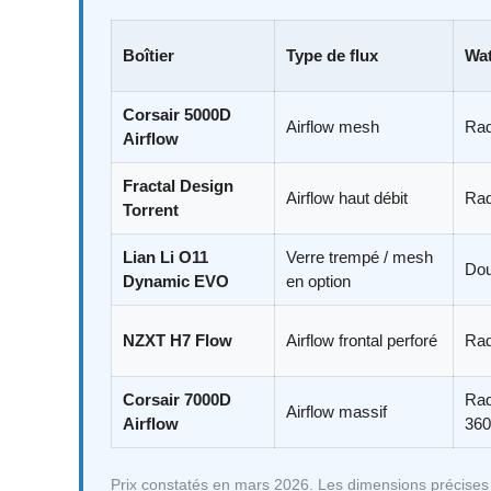
Boîtier
Type de flux
Wat
Corsair 5000D
Airflow mesh
Ra
Airflow
Fractal Design
Airflow haut débit
Ra
Torrent
Lian Li O11
Verre trempé / mesh
Dou
Dynamic EVO
en option
NZXT H7 Flow
Airflow frontal perforé
Ra
Corsair 7000D
Ra
Airflow massif
Airflow
36
Prix constatés en mars 2026. Les dimensions précises