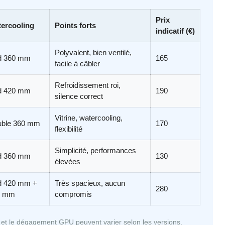
Prix
ercooling
Points forts
indicatif (€)
Polyvalent, bien ventilé,
d 360 mm
165
facile à câbler
Refroidissement roi,
d 420 mm
190
silence correct
Vitrine, watercooling,
ble 360 mm
170
flexibilité
Simplicité, performances
d 360 mm
130
élevées
d 420 mm +
Très spacieux, aucun
280
0 mm
compromis
 et le dégagement GPU peuvent varier selon les versions.